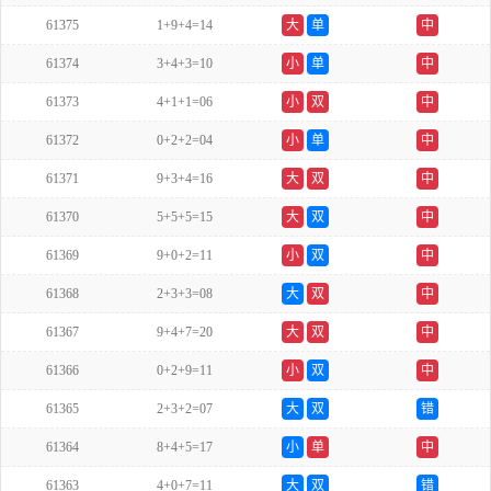
61375
1+9+4=14
大
单
中
61374
3+4+3=10
小
单
中
61373
4+1+1=06
小
双
中
61372
0+2+2=04
小
单
中
61371
9+3+4=16
大
双
中
61370
5+5+5=15
大
双
中
61369
9+0+2=11
小
双
中
61368
2+3+3=08
大
双
中
61367
9+4+7=20
大
双
中
61366
0+2+9=11
小
双
中
61365
2+3+2=07
大
双
错
61364
8+4+5=17
小
单
中
61363
4+0+7=11
大
双
错