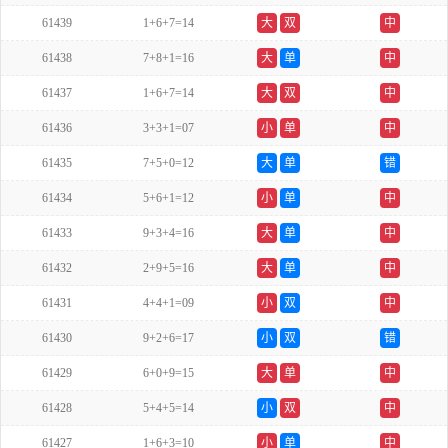
61439
1+6+7=14
大
双
中
61438
7+8+1=16
大
单
中
61437
1+6+7=14
大
双
中
61436
3+3+1=07
小
单
中
61435
7+5+0=12
大
单
错
61434
5+6+1=12
小
单
中
61433
9+3+4=16
大
单
中
61432
2+9+5=16
大
单
中
61431
4+4+1=09
小
双
中
61430
9+2+6=17
小
双
错
61429
6+0+9=15
大
单
中
61428
5+4+5=14
小
双
中
61427
1+6+3=10
小
单
中