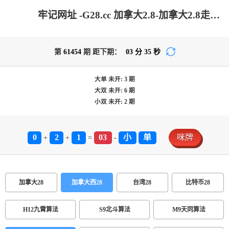
牢记网址 -G28.cc 加拿大2.8-加拿大2.8走势咪牌预测|PC结果查询|加拿大2.8在线预测|加拿大2.8 PC查询结果预测_火热优质的预测网站!
第
61454
期 距下期：
03
分
35
秒
大单
未开:
3
期
大双
未开:
6
期
小双
未开:
2
期
0
2
1
03
小
单
咪牌
+
+
=
-
加拿大28
加拿大西28
台湾28
比特币28
H12九霄算法
S9北斗算法
M9天同算法