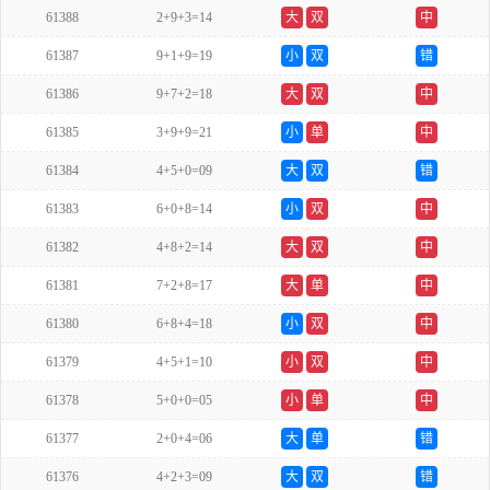
61388
2+9+3=14
大
双
中
61387
9+1+9=19
小
双
错
61386
9+7+2=18
大
双
中
61385
3+9+9=21
小
单
中
61384
4+5+0=09
大
双
错
61383
6+0+8=14
小
双
中
61382
4+8+2=14
大
双
中
61381
7+2+8=17
大
单
中
61380
6+8+4=18
小
双
中
61379
4+5+1=10
小
双
中
61378
5+0+0=05
小
单
中
61377
2+0+4=06
大
单
错
61376
4+2+3=09
大
双
错