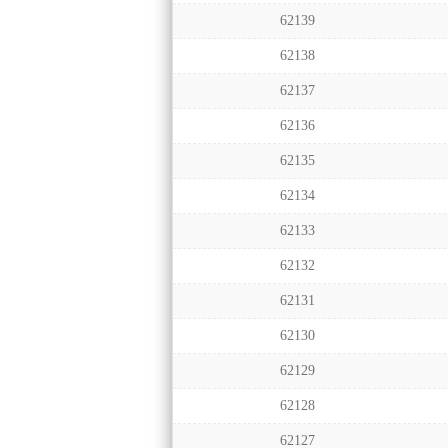
62139
62138
62137
62136
62135
62134
62133
62132
62131
62130
62129
62128
62127