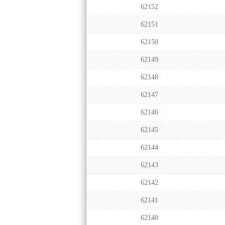
62152
62151
62150
62149
62148
62147
62146
62145
62144
62143
62142
62141
62140