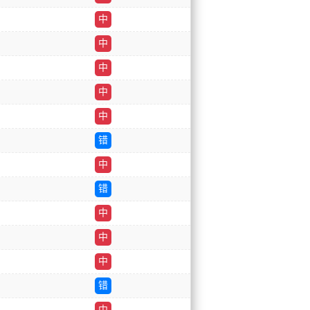
中
中
中
中
中
错
中
错
中
中
中
错
中