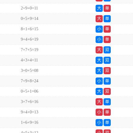
2+9+0=11
大
单
0+5+9=14
大
单
8+1+6=15
小
单
9+4+6=19
小
单
7+7+5=19
大
双
4+3+4=11
大
双
3+0+5=08
大
双
7+9+8=24
小
单
0+5+1=06
大
双
3+7+6=16
大
单
9+4+0=13
小
单
1+6+9=16
小
单
4+5+3=12
小
双