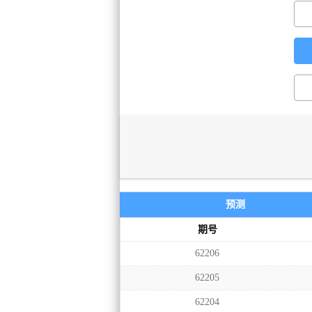
预测
期号
62206
62205
62204