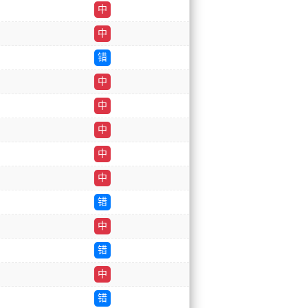
中
中
错
中
中
中
中
中
错
中
错
中
错