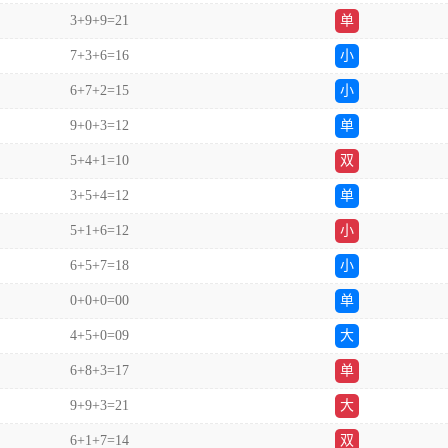
3+9+9=21
单
7+3+6=16
小
6+7+2=15
小
9+0+3=12
单
5+4+1=10
双
3+5+4=12
单
5+1+6=12
小
6+5+7=18
小
0+0+0=00
单
4+5+0=09
大
6+8+3=17
单
9+9+3=21
大
6+1+7=14
双