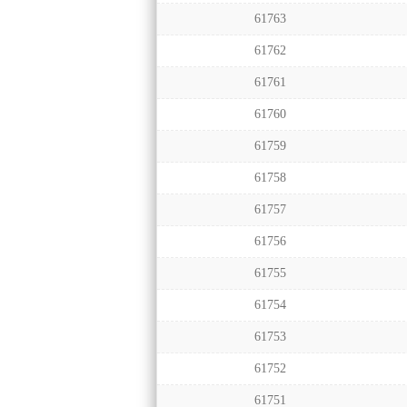
61763
61762
61761
61760
61759
61758
61757
61756
61755
61754
61753
61752
61751