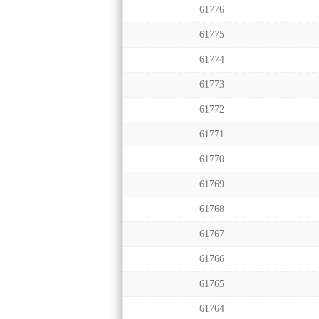
61776
61775
61774
61773
61772
61771
61770
61769
61768
61767
61766
61765
61764