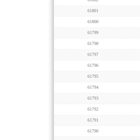
61801
61800
61799
61798
61797
61796
61795
61794
61793
61792
61791
61790