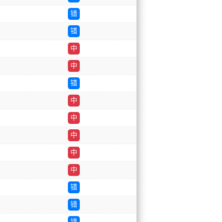
错
错
中
中
错
中
中
中
中
中
错
错
错