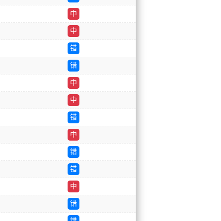
中
中
错
错
中
中
错
中
错
错
中
错
错