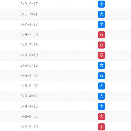
5+3+9=17
小
3+1+7=11
大
6+7+4=17
小
4+9+7=20
双
9+2+7=18
双
4+6+0=10
双
2+5+5=12
大
0+5+2=07
双
2+5+0=07
大
5+3+4=12
大
3+8+4=15
小
7+6+9=22
大
3+2+5=10
小