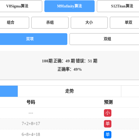
V8Sigma算法
M9Infinity算法
S12Titan算法
组合
杀组
大小
单双
双项
双组
100期 正确：49 期 错误：51 期
正确率：49%
走势
号码
预测
---
小
7+2+8=17
单
6+8+4=18
单