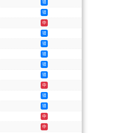
错
错
中
错
错
错
错
错
中
错
错
中
中