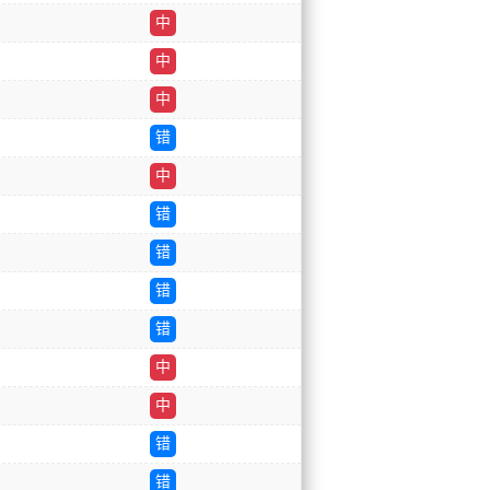
中
中
中
错
中
错
错
错
错
中
中
错
错