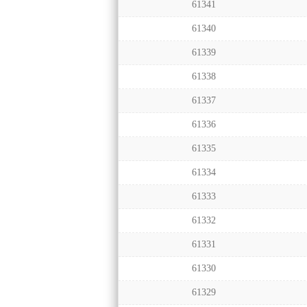
61341
61340
61339
61338
61337
61336
61335
61334
61333
61332
61331
61330
61329