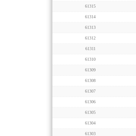
61315
61314
61313
61312
61311
61310
61309
61308
61307
61306
61305
61304
61303