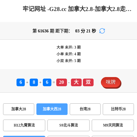
牢记网址 -G28.cc 加拿大2.8-加拿大2.8走势咪牌预测|PC结果查询|加拿大2.8在线预测|加拿大2.8 PC查询结果预测_火热优质的预测网站!
第
61636
期 距下期：
03
分
21
秒
大单
未开:
3
期
小单
未开:
4
期
小双
未开:
5
期
6
8
6
20
大
双
咪牌
+
+
=
-
加拿大28
加拿大西28
台湾28
比特币28
H12九霄算法
S9北斗算法
M9天同算法