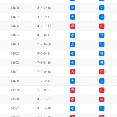
61608
8+6+2=16
小
错
61607
3+6+2=11
大
错
61606
4+2+7=13
小
中
61605
4+5+8=17
小
错
61604
7+2+0=09
大
错
61603
9+5+0=14
小
错
61602
7+1+8=16
小
错
61601
7+9+0=16
大
中
61600
1+7+4=12
大
错
61599
5+9+8=22
大
中
61598
4+2+1=07
小
中
61597
8+6+4=18
小
错