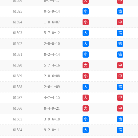
61596
6+7+4=17
大
中
61595
0+5+9=14
小
错
61594
1+0+6=07
小
中
61593
5+7+0=12
大
错
61592
2+8+0=10
大
错
61591
8+2+4=14
小
错
61590
5+7+4=16
大
中
61589
2+0+6=08
小
中
61588
2+6+1=09
大
错
61587
4+7+4=15
大
中
61586
8+4+9=21
大
中
61585
3+9+6=18
小
错
61584
9+2+0=11
大
错