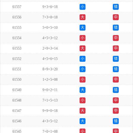
61557
9+3+6=18
小
错
61556
7+3+8=18
大
中
61555
5+0+5=10
大
错
61554
4+5+3=12
小
中
61553
2+9+3=14
大
中
61552
4+5+6=15
小
错
61551
8+9+3=20
小
错
61550
1+2+5=08
小
中
61549
9+0+2=11
大
错
61548
7+1+5=13
小
中
61547
9+9+0=18
大
中
61546
4+3+5=12
大
错
61545
7+0+1=08
小
中