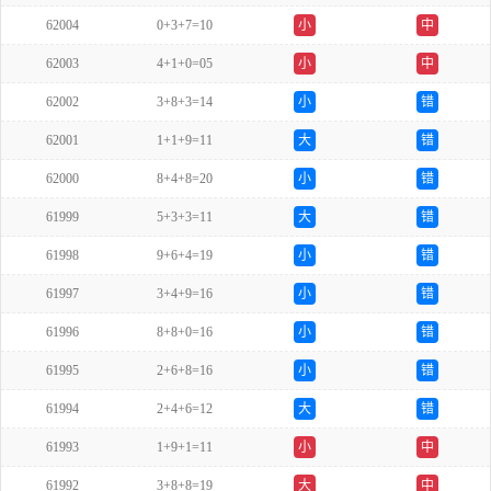
62004
0+3+7=10
小
中
62003
4+1+0=05
小
中
62002
3+8+3=14
小
错
62001
1+1+9=11
大
错
62000
8+4+8=20
小
错
61999
5+3+3=11
大
错
61998
9+6+4=19
小
错
61997
3+4+9=16
小
错
61996
8+8+0=16
小
错
61995
2+6+8=16
小
错
61994
2+4+6=12
大
错
61993
1+9+1=11
小
中
61992
3+8+8=19
大
中