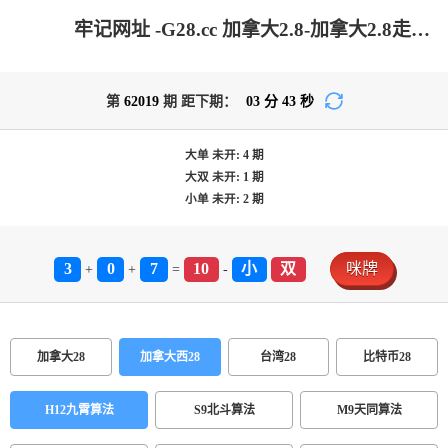
牢记网址 -G28.cc 加拿大2.8-加拿大2.8走势咪牌预测|PC结果查询|加拿大2.8在线预测|加拿大2.8 PC查询结果预测_火热优质的预测网站!
第
62019
期 距下期：
03
分
43
秒
大单
未开:
4
期
大双
未开:
1
期
小单
未开:
2
期
3
0
7
10
小
双
咪牌
+
+
=
-
加拿大28
加拿大西28
台湾28
比特币28
H12九霄算法
S9北斗算法
M9天同算法