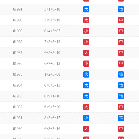
61991
3+1+6=10
大
错
61990
5+9+5=19
大
中
61989
0+4+3=07
小
中
61988
7+3+3=13
小
中
61987
6+5+8=19
大
中
61986
6+7+0=13
小
中
61985
1+2+5=08
大
错
61984
0+8+5=13
大
错
61983
0+9+1=10
大
错
61982
6+9+5=20
大
中
61981
8+3+6=17
小
错
61980
6+3+7=16
大
中