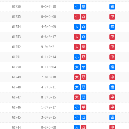
61756
6+5+7=18
小
单
错
61755
0+0+0=00
小
双
中
61754
4+5+0=09
大
双
错
61753
6+8+3=17
大
双
中
61752
9+9+3=21
大
单
中
61751
6+1+7=14
小
双
中
61750
0+1+3=04
大
单
错
61749
7+8+3=18
大
双
中
61748
4+7+0=11
大
双
错
61747
8+7+0=15
大
双
中
61746
1+7+9=17
小
单
中
61745
3+3+9=15
小
双
错
61744
0+3+5=08
大
双
中