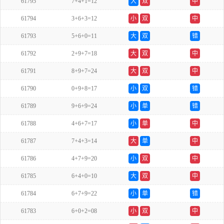
61795
7+4+1=12
大
双
中
61794
3+6+3=12
小
双
中
61793
5+6+0=11
大
双
错
61792
2+9+7=18
大
双
中
61791
8+9+7=24
大
双
中
61790
0+9+8=17
小
双
错
61789
9+6+9=24
小
单
错
61788
4+6+7=17
小
单
中
61787
7+4+3=14
大
单
中
61786
4+7+9=20
小
双
中
61785
6+4+0=10
大
双
中
61784
6+7+9=22
小
单
错
61783
6+0+2=08
小
双
中