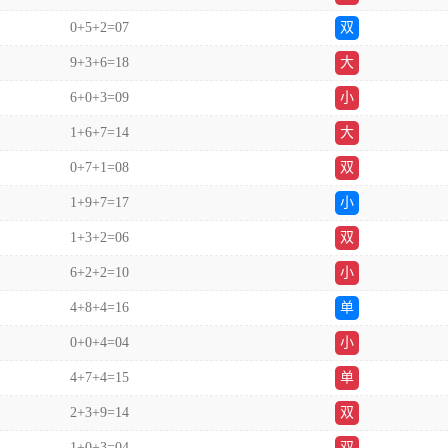
0+5+2=07
双
9+3+6=18
大
6+0+3=09
小
1+6+7=14
大
0+7+1=08
双
1+9+7=17
小
1+3+2=06
双
6+2+2=10
小
4+8+4=16
单
0+0+4=04
小
4+7+4=15
单
2+3+9=14
双
1+0+3=04
双