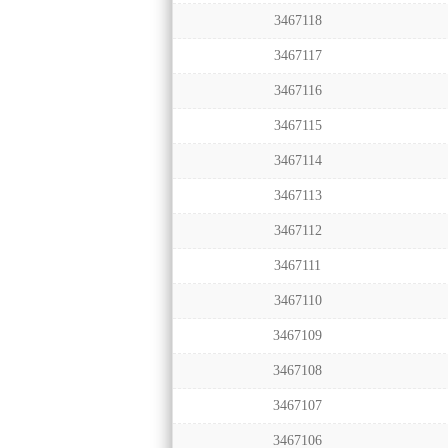
3467118
3467117
3467116
3467115
3467114
3467113
3467112
3467111
3467110
3467109
3467108
3467107
3467106