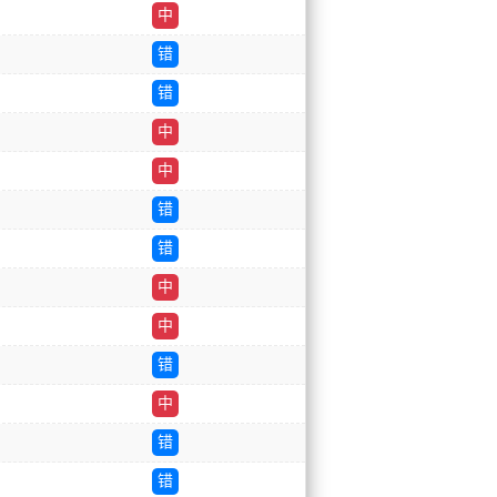
中
错
错
中
中
错
错
中
中
错
中
错
错