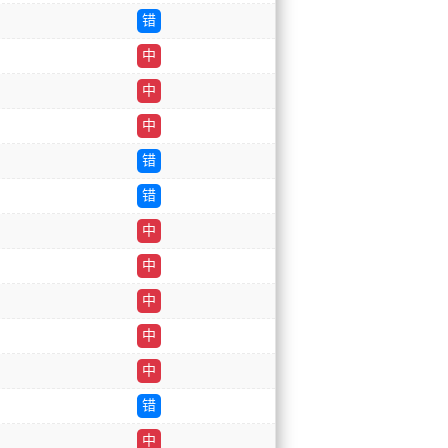
错
中
中
中
错
错
中
中
中
中
中
错
中