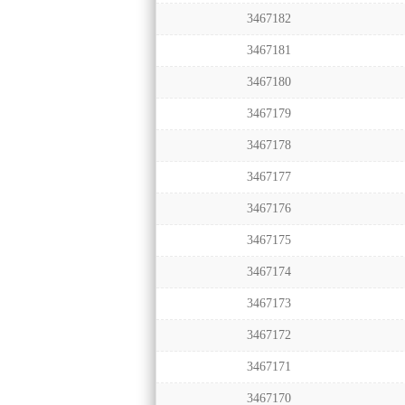
3467182
3467181
3467180
3467179
3467178
3467177
3467176
3467175
3467174
3467173
3467172
3467171
3467170