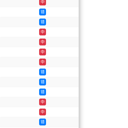
中
错
错
中
中
中
中
错
错
错
中
中
错