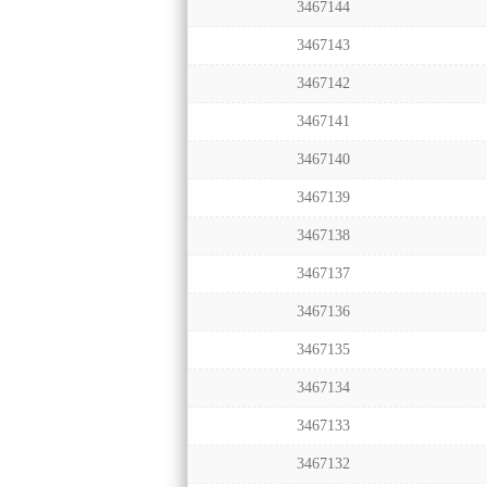
3467144
3467143
3467142
3467141
3467140
3467139
3467138
3467137
3467136
3467135
3467134
3467133
3467132