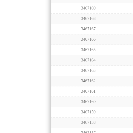
3467169
3467168
3467167
3467166
3467165
3467164
3467163
3467162
3467161
3467160
3467159
3467158
3467157