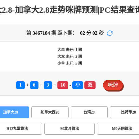
第
3467184
期 距下期：
02
分
02
秒
大单
未开:
1
期
大双
未开:
2
期
小单
未开:
5
期
1
+
6
+
3
=
10
-
小
双
咪牌
加拿大28
加拿大西28
台湾28
比特币28
H12九霄算法
S9北斗算法
M9天同算法