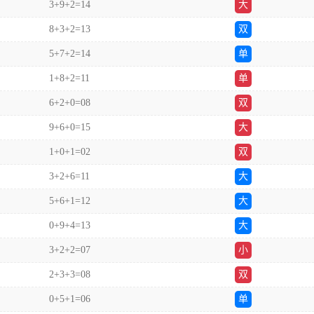
3+9+2=14
大
8+3+2=13
双
5+7+2=14
单
1+8+2=11
单
6+2+0=08
双
9+6+0=15
大
1+0+1=02
双
3+2+6=11
大
5+6+1=12
大
0+9+4=13
大
3+2+2=07
小
2+3+3=08
双
0+5+1=06
单