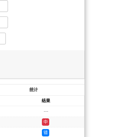
统计
结果
---
中
错