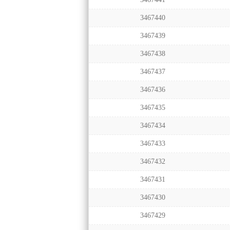
3467440
3467439
3467438
3467437
3467436
3467435
3467434
3467433
3467432
3467431
3467430
3467429