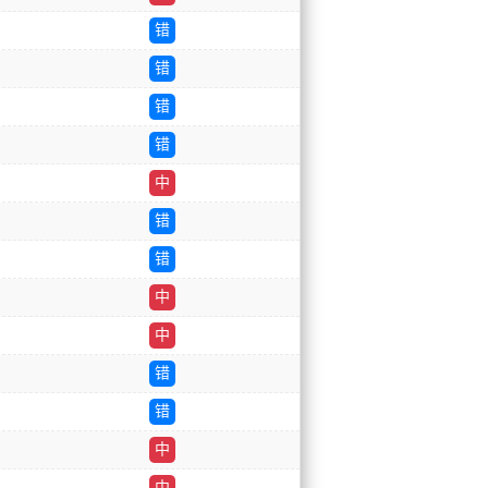
错
错
错
错
中
错
错
中
中
错
错
中
中