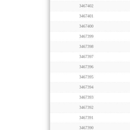
3467402
3467401
3467400
3467399
3467398
3467397
3467396
3467395
3467394
3467393
3467392
3467391
3467390