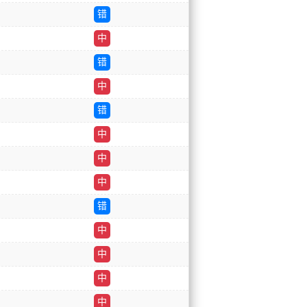
错
中
错
中
错
中
中
中
错
中
中
中
中