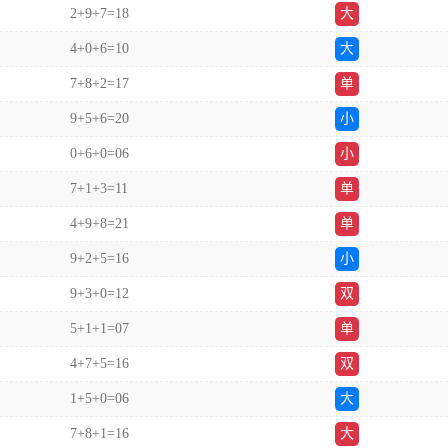
2+9+7=18
大
4+0+6=10
大
7+8+2=17
单
9+5+6=20
小
0+6+0=06
小
7+1+3=11
单
4+9+8=21
单
9+2+5=16
小
9+3+0=12
双
5+1+1=07
单
4+7+5=16
双
1+5+0=06
大
7+8+1=16
大