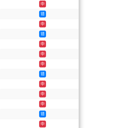
中
错
中
错
中
中
中
错
中
中
中
错
中