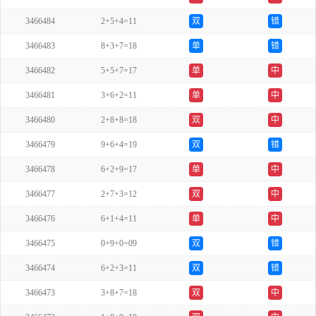
3466484
2+5+4=11
双
错
3466483
8+3+7=18
单
错
3466482
5+5+7=17
单
中
3466481
3+6+2=11
单
中
3466480
2+8+8=18
双
中
3466479
9+6+4=19
双
错
3466478
6+2+9=17
单
中
3466477
2+7+3=12
双
中
3466476
6+1+4=11
单
中
3466475
0+9+0=09
双
错
3466474
6+2+3=11
双
错
3466473
3+8+7=18
双
中