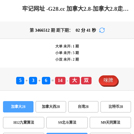
牢记网址 -G28.cc 加拿大2.8-加拿大2.8走势咪牌预测|PC结果查询|加拿大2.8在线预测|加拿大2.8 PC查询结果预测_火热优质的预测网站!
第
3466512
期 距下期：
02
分
41
秒
大单
未开:
1
期
小单
未开:
5
期
小双
未开:
2
期
5
3
6
14
大
双
咪牌
+
+
=
-
加拿大28
加拿大西28
台湾28
比特币28
H12九霄算法
S9北斗算法
M9天同算法