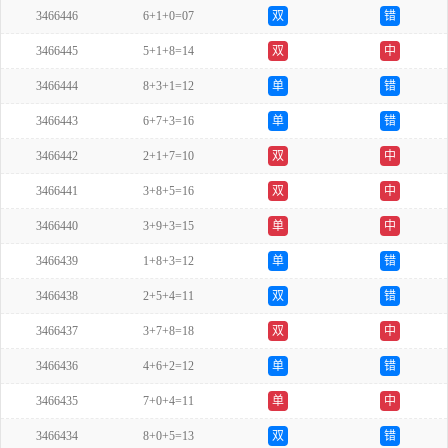
3466446
6+1+0=07
双
错
3466445
5+1+8=14
双
中
3466444
8+3+1=12
单
错
3466443
6+7+3=16
单
错
3466442
2+1+7=10
双
中
3466441
3+8+5=16
双
中
3466440
3+9+3=15
单
中
3466439
1+8+3=12
单
错
3466438
2+5+4=11
双
错
3466437
3+7+8=18
双
中
3466436
4+6+2=12
单
错
3466435
7+0+4=11
单
中
3466434
8+0+5=13
双
错