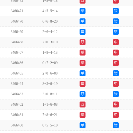
3466472
1+8+9=18
双
中
3466471
4+5+5=14
单
错
3466470
6+6+8=20
单
错
3466469
2+6+4=12
单
错
3466468
7+0+3=10
双
中
3466467
1+8+4=13
单
中
3466466
0+7+2=09
单
中
3466465
2+0+6=08
单
错
3466464
8+5+6=19
单
中
3466463
3+0+8=11
双
错
3466462
1+1+6=08
双
中
3466461
7+8+6=21
单
中
3466460
0+5+5=10
单
错