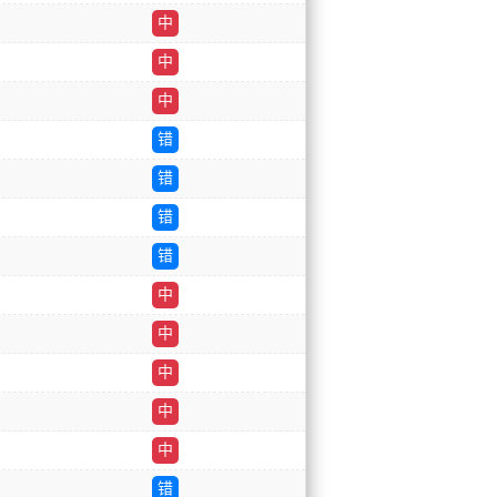
中
中
中
错
错
错
错
中
中
中
中
中
错