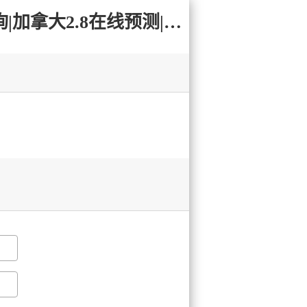
牢记网址 -G28.cc 加拿大2.8-加拿大2.8走势咪牌预测|PC结果查询|加拿大2.8在线预测|加拿大2.8 PC查询结果预测_火热优质的预测网站!