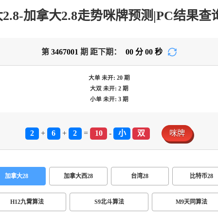
第
3467001
期 距下期：
00
分
00
秒
大单
未开:
20
期
大双
未开:
2
期
小单
未开:
3
期
2
+
6
+
2
=
10
-
小
双
咪牌
加拿大28
加拿大西28
台湾28
比特币28
H12九霄算法
S9北斗算法
M9天同算法