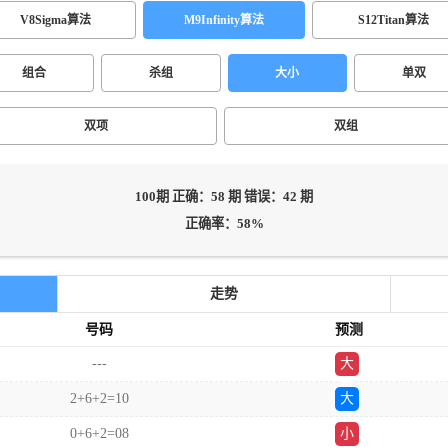
V8Sigma算法
M9Infinity算法
S12Titan算法
组合
杀组
大小
单双
双项
双组
100期 正确：58 期 错误：42 期
正确率：58%
走势
号码
预测
---
大
双
2+6+2=10
大
0+6+2=08
小