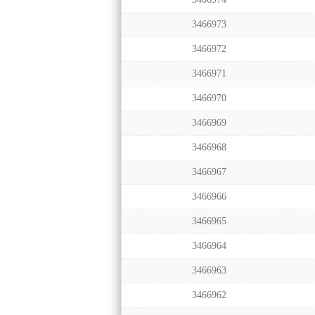
3466973
3466972
3466971
3466970
3466969
3466968
3466967
3466966
3466965
3466964
3466963
3466962