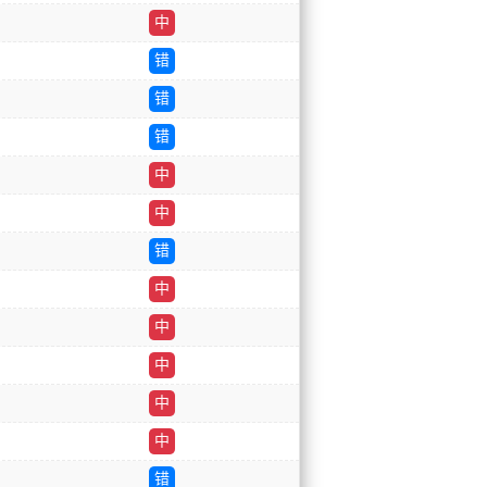
中
错
错
错
中
中
错
中
中
中
中
中
错