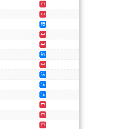
中
中
错
中
中
错
中
错
错
错
中
中
中