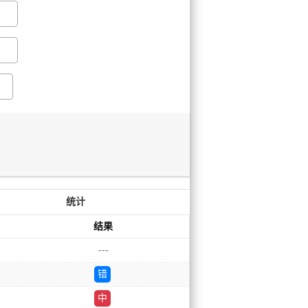
统计
结果
---
错
中