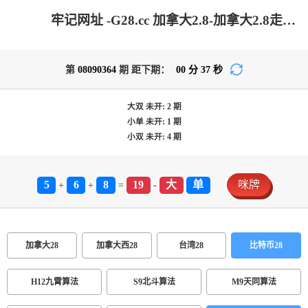
牢记网址 -G28.cc 加拿大2.8-加拿大2.8走势咪牌预测|PC结果查询|加拿大2.8在线预测|加拿大2.8 PC查询结果预测_火热优质的预测网站!
第
08090364
期 距下期：
00
分
37
秒
大双
未开:
2
期
小单
未开:
1
期
小双
未开:
4
期
5
6
8
19
大
单
咪牌
+
+
=
-
加拿大28
加拿大西28
台湾28
比特币28
H12九霄算法
S9北斗算法
M9天同算法