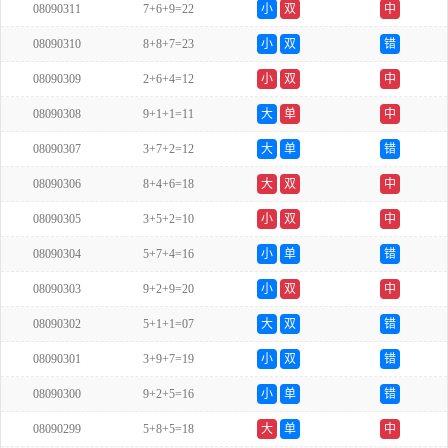
08090311
7+6+9=22
小
双
中
08090310
8+8+7=23
小
双
错
08090309
2+6+4=12
小
双
中
08090308
9+1+1=11
大
单
中
08090307
3+7+2=12
大
单
错
08090306
8+4+6=18
大
双
中
08090305
3+5+2=10
小
双
中
08090304
5+7+4=16
小
单
错
08090303
9+2+9=20
小
双
中
08090302
5+1+1=07
大
双
错
08090301
3+9+7=19
小
双
错
08090300
9+2+5=16
小
单
错
08090299
5+8+5=18
大
单
中