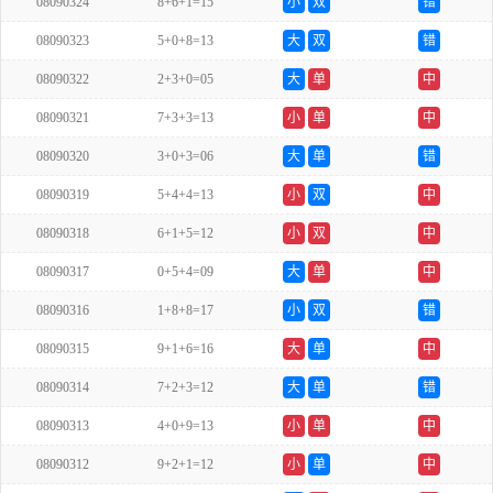
08090324
8+6+1=15
小
双
错
08090323
5+0+8=13
大
双
错
08090322
2+3+0=05
大
单
中
08090321
7+3+3=13
小
单
中
08090320
3+0+3=06
大
单
错
08090319
5+4+4=13
小
双
中
08090318
6+1+5=12
小
双
中
08090317
0+5+4=09
大
单
中
08090316
1+8+8=17
小
双
错
08090315
9+1+6=16
大
单
中
08090314
7+2+3=12
大
单
错
08090313
4+0+9=13
小
单
中
08090312
9+2+1=12
小
单
中