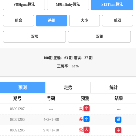
V8Sigma算法
M9Infinity算法
S12Titan算法
组合
杀组
大小
单双
双项
双组
100期 正确：63 期 错误：37 期
正确率：63%
预测
走势
统计
期号
号码
预测
结果
小
08091207
---
殺
---
双
小
08091206
4+3+1=08
殺
错
双
大
08091205
9+0+1=10
殺
中
双