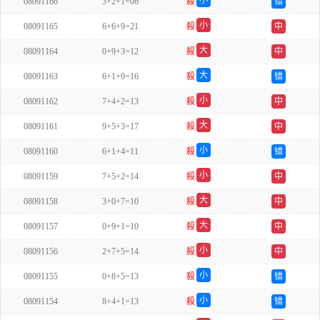
小
08091166
3+2+1=06
殺
错
双
小
08091165
6+6+9=21
殺
中
双
大
08091164
0+9+3=12
殺
中
单
大
08091163
6+1+9=16
殺
错
双
小
08091162
7+4+2=13
殺
中
双
大
08091161
9+5+3=17
殺
中
双
小
08091160
6+1+4=11
殺
错
单
小
08091159
7+5+2=14
殺
中
双
大
08091158
3+0+7=10
殺
中
单
大
08091157
0+9+1=10
殺
中
双
小
08091156
2+7+5=14
殺
中
单
小
08091155
0+8+5=13
殺
错
单
小
08091154
8+4+1=13
殺
错
单