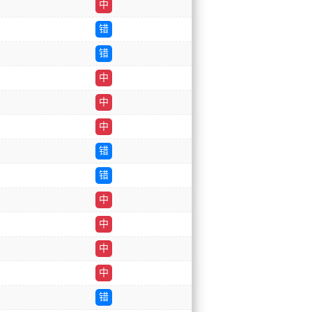
中
错
错
中
中
中
错
错
中
中
中
中
错