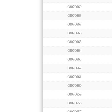
08070669
08070668
08070667
08070666
08070665
08070664
08070663
08070662
08070661
08070660
08070659
08070658
08070657