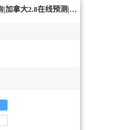
牢记网址 -G28.cc 加拿大2.8-加拿大2.8走势咪牌预测|PC结果查询|加拿大2.8在线预测|加拿大2.8 PC查询结果预测_火热优质的预测网站!