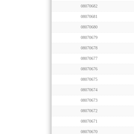
08070682
08070681
08070680
08070679
08070678
08070677
08070676
08070675
08070674
08070673
08070672
08070671
08070670