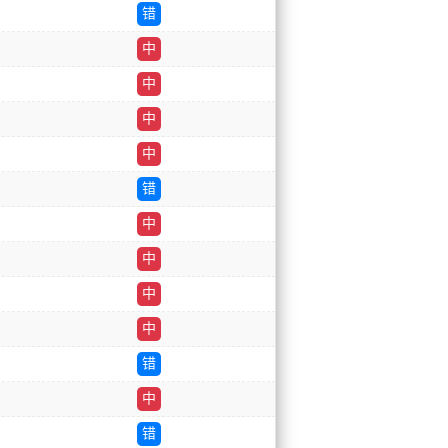
错
中
中
中
中
错
中
中
中
中
错
中
错