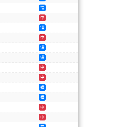
错
中
错
中
错
错
中
中
错
错
中
中
错