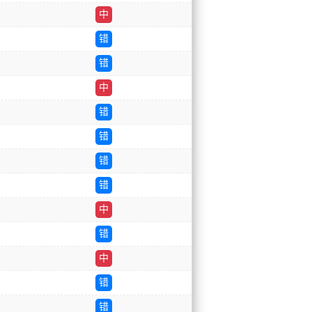
中
错
错
中
错
错
错
错
中
错
中
错
错