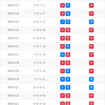
08091437
5+3+7=15
大
双
中
08091436
7+9+1=17
大
双
中
08091435
4+6+5=15
小
双
错
08091434
9+8+9=26
大
双
中
08091433
8+4+6=18
大
双
中
08091432
9+6+5=20
大
单
中
08091431
7+1+2=10
大
双
中
08091430
2+5+8=15
大
单
中
08091429
7+2+1=10
小
单
中
08091428
5+1+5=11
大
双
错
08091427
0+3+8=11
大
双
错
08091426
0+0+4=04
小
双
中
08091425
9+0+9=18
大
双
中