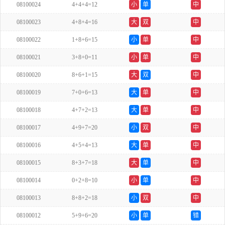
08100024
4+4+4=12
小
单
中
08100023
4+8+4=16
大
双
中
08100022
1+8+6=15
小
单
中
08100021
3+8+0=11
小
单
中
08100020
8+6+1=15
大
双
中
08100019
7+0+6=13
大
单
中
08100018
4+7+2=13
大
单
中
08100017
4+9+7=20
小
双
中
08100016
4+5+4=13
大
单
中
08100015
8+3+7=18
大
单
中
08100014
0+2+8=10
小
单
中
08100013
8+8+2=18
小
双
中
08100012
5+9+6=20
小
单
错