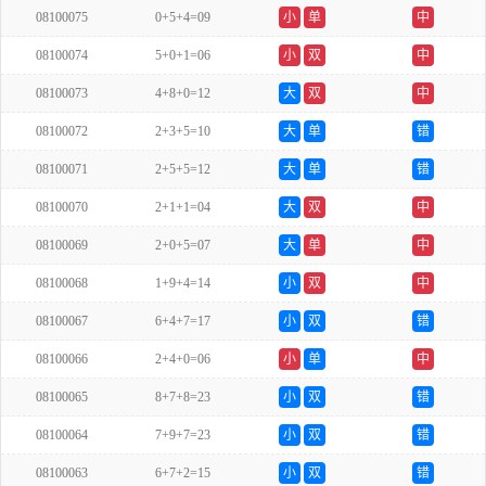
08100075
0+5+4=09
小
单
中
08100074
5+0+1=06
小
双
中
08100073
4+8+0=12
大
双
中
08100072
2+3+5=10
大
单
错
08100071
2+5+5=12
大
单
错
08100070
2+1+1=04
大
双
中
08100069
2+0+5=07
大
单
中
08100068
1+9+4=14
小
双
中
08100067
6+4+7=17
小
双
错
08100066
2+4+0=06
小
单
中
08100065
8+7+8=23
小
双
错
08100064
7+9+7=23
小
双
错
08100063
6+7+2=15
小
双
错