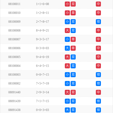
08100011
1+1+6=08
小
双
中
08100010
1+2+8=11
小
单
中
08100009
2+7+8=17
小
双
错
08100008
8+4+9=21
大
双
中
08100007
9+3+5=17
小
单
中
08100006
0+3+0=03
大
单
中
08100005
9+4+6=19
大
双
中
08100004
6+4+5=15
大
双
中
08100003
0+8+7=15
小
双
错
08100002
7+5+7=19
小
双
错
08091440
2+9+3=14
大
双
中
08091439
7+1+7=15
小
双
错
08091438
0+0+3=03
大
双
错