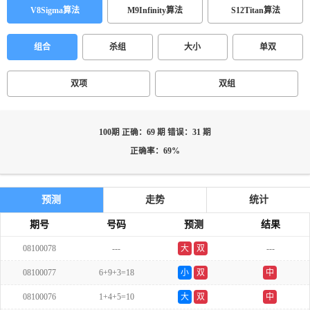
V8Sigma算法
M9Infinity算法
S12Titan算法
组合
杀组
大小
单双
双项
双组
100期 正确：69 期 错误：31 期
正确率：69%
预测
走势
统计
期号
号码
预测
结果
08100078
---
大
双
---
08100077
6+9+3=18
小
双
中
08100076
1+4+5=10
大
双
中