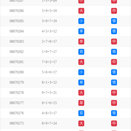
08070287
1+3+5=09
小
中
08070286
5+9+5=19
大
中
08070285
3+9+7=19
小
错
08070284
4+5+3=12
单
错
08070283
2+7+8=17
单
中
08070282
1+9+7=17
双
错
08070281
7+8+2=17
大
中
08070280
5+6+6=17
小
错
08070279
8+1+3=12
单
错
08070278
9+7+5=21
大
中
08070277
8+1+6=15
单
中
08070276
4+8+5=17
双
错
08070275
8+9+7=24
大
中