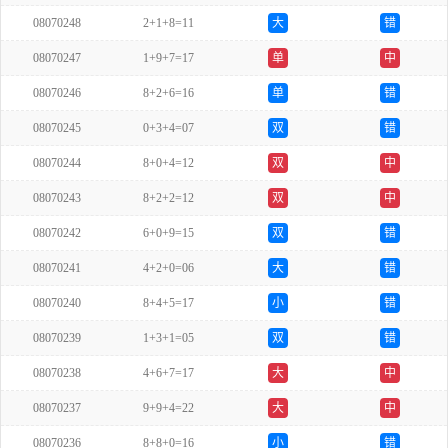
08070248
2+1+8=11
大
错
08070247
1+9+7=17
单
中
08070246
8+2+6=16
单
错
08070245
0+3+4=07
双
错
08070244
8+0+4=12
双
中
08070243
8+2+2=12
双
中
08070242
6+0+9=15
双
错
08070241
4+2+0=06
大
错
08070240
8+4+5=17
小
错
08070239
1+3+1=05
双
错
08070238
4+6+7=17
大
中
08070237
9+9+4=22
大
中
08070236
8+8+0=16
小
错