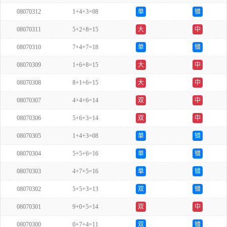
08070312
1+4+3=08
单
错
08070311
5+2+8=15
大
中
08070310
7+4+7=18
单
错
08070309
1+6+8=15
大
中
08070308
8+1+6=15
大
中
08070307
4+4+6=14
双
中
08070306
5+6+3=14
双
中
08070305
1+4+3=08
单
错
08070304
5+5+6=16
单
错
08070303
4+7+5=16
单
错
08070302
5+5+3=13
双
错
08070301
9+0+5=14
双
中
08070300
0+7+4=11
双
错