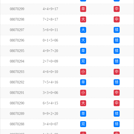
08070299
4+4+9=17
单
中
08070298
7+2+8=17
大
中
08070297
5+6+0=11
大
错
08070296
0+1+5=06
大
错
08070295
4+9+7=20
单
错
08070294
2+7+0=09
双
错
08070293
4+6+0=10
小
中
08070292
7+5+4=16
单
错
08070291
3+3+0=06
小
中
08070290
6+5+4=15
大
中
08070289
9+9+2=20
单
错
08070288
3+4+0=07
双
错