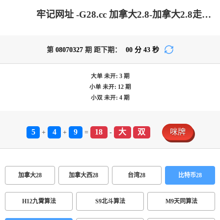
牢记网址 -G28.cc 加拿大2.8-加拿大2.8走势咪牌预测|PC结果查询|加拿大2.8在线预测|加拿大2.8 PC查询结果预测_火热优质的预测网站!
第
08070327
期 距下期：
00
分
43
秒
大单
未开:
3
期
小单
未开:
12
期
小双
未开:
4
期
5
4
9
18
大
双
咪牌
+
+
=
-
加拿大28
加拿大西28
台湾28
比特币28
H12九霄算法
S9北斗算法
M9天同算法