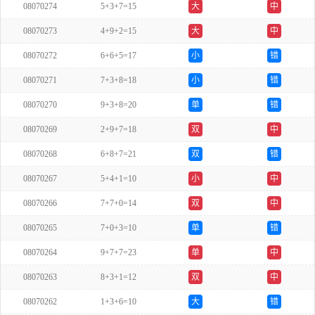
08070274
5+3+7=15
大
中
08070273
4+9+2=15
大
中
08070272
6+6+5=17
小
错
08070271
7+3+8=18
小
错
08070270
9+3+8=20
单
错
08070269
2+9+7=18
双
中
08070268
6+8+7=21
双
错
08070267
5+4+1=10
小
中
08070266
7+7+0=14
双
中
08070265
7+0+3=10
单
错
08070264
9+7+7=23
单
中
08070263
8+3+1=12
双
中
08070262
1+3+6=10
大
错