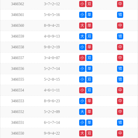
3466562
3+7+2=12
小
双
中
3466561
5+6+5=16
小
单
错
3466560
8+9+4=21
大
单
中
3466559
4+0+9=13
大
双
错
3466558
9+8+2=19
小
单
中
3466557
3+4+0=07
小
双
中
3466556
5+2+7=14
小
单
错
3466555
5+2+8=15
小
双
错
3466554
4+6+1=11
小
双
中
3466553
8+9+6=23
小
单
中
3466552
5+2+2=09
大
单
中
3466551
6+1+7=14
小
单
错
3466550
9+9+4=22
大
双
中