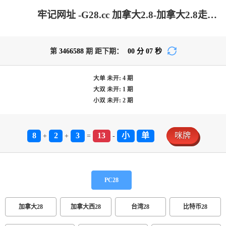
牢记网址 -G28.cc 加拿大2.8-加拿大2.8走势咪牌预测|PC结果查询|加拿大2.8在线预测|加拿大2.8 PC查询结果预测_火热优质的预测网站!
第
3466588
期 距下期：
00
分
07
秒
大单
未开:
4
期
大双
未开:
1
期
小双
未开:
2
期
8
2
3
13
小
单
咪牌
+
+
=
-
PC28
加拿大28
加拿大西28
台湾28
比特币28