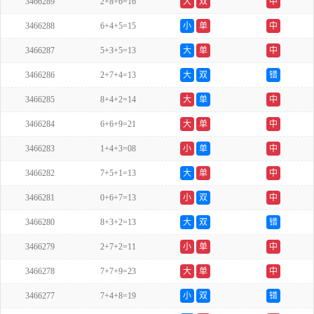
3466289
2+8+6=16
大
双
中
3466288
6+4+5=15
小
单
中
3466287
5+3+5=13
大
单
中
3466286
2+7+4=13
大
双
错
3466285
8+4+2=14
大
单
中
3466284
6+6+9=21
大
单
中
3466283
1+4+3=08
小
单
中
3466282
7+5+1=13
大
单
中
3466281
0+6+7=13
小
双
中
3466280
8+3+2=13
大
双
错
3466279
2+7+2=11
小
单
中
3466278
7+7+9=23
大
单
中
3466277
7+4+8=19
小
双
错