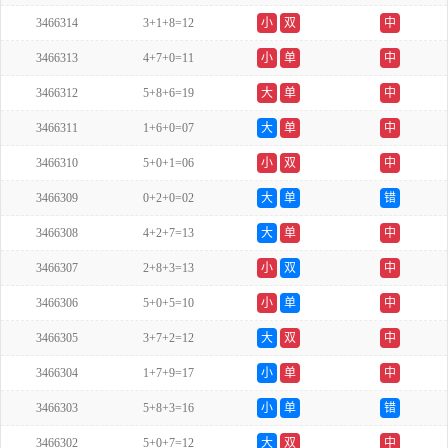
3466314
3+1+8=12
小
双
中
3466313
4+7+0=11
小
单
中
3466312
5+8+6=19
大
单
中
3466311
1+6+0=07
大
单
中
3466310
5+0+1=06
小
双
中
3466309
0+2+0=02
大
单
错
3466308
4+2+7=13
大
单
中
3466307
2+8+3=13
小
双
中
3466306
5+0+5=10
小
单
中
3466305
3+7+2=12
大
双
中
3466304
1+7+9=17
小
单
中
3466303
5+8+3=16
小
单
错
3466302
5+0+7=12
大
双
中