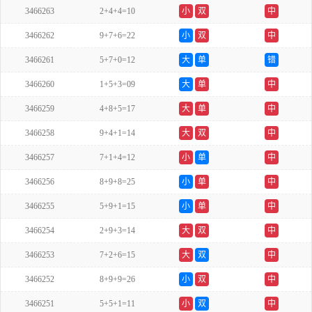
3466263
2+4+4=10
小
双
中
3466262
9+7+6=22
小
双
中
3466261
5+7+0=12
大
单
错
3466260
1+5+3=09
大
单
中
3466259
4+8+5=17
大
单
中
3466258
9+4+1=14
大
双
中
3466257
7+1+4=12
小
单
中
3466256
8+9+8=25
小
单
中
3466255
5+9+1=15
小
单
中
3466254
2+9+3=14
大
双
中
3466253
7+2+6=15
大
双
中
3466252
8+9+9=26
小
双
中
3466251
5+5+1=11
小
双
中