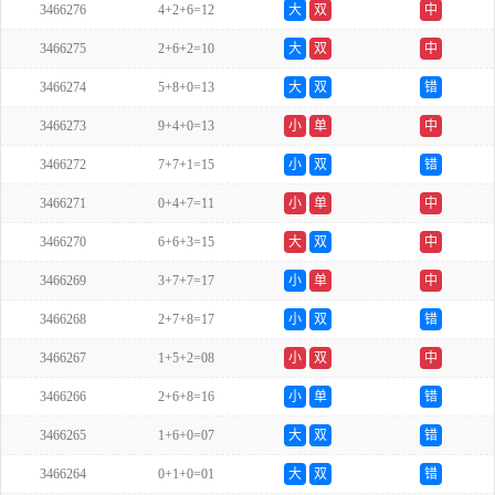
3466276
4+2+6=12
大
双
中
3466275
2+6+2=10
大
双
中
3466274
5+8+0=13
大
双
错
3466273
9+4+0=13
小
单
中
3466272
7+7+1=15
小
双
错
3466271
0+4+7=11
小
单
中
3466270
6+6+3=15
大
双
中
3466269
3+7+7=17
小
单
中
3466268
2+7+8=17
小
双
错
3466267
1+5+2=08
小
双
中
3466266
2+6+8=16
小
单
错
3466265
1+6+0=07
大
双
错
3466264
0+1+0=01
大
双
错