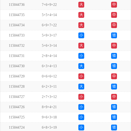
115044736
7+6+9=22
大
中
115044735
5+5+4=14
大
中
115044734
6+9+7=22
大
中
115044733
5+9+3=17
小
错
115044732
5+6+3=14
大
中
115044731
2+8+4=14
小
错
115044730
6+3+4=13
大
错
115044729
0+6+6=12
小
中
115044728
6+2+3=11
大
错
115044727
2+7+3=12
小
中
115044726
8+9+4=21
小
错
115044725
9+6+3=18
小
错
115044724
6+8+5=19
小
错