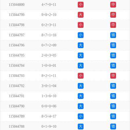
115044800
4+7+0=11
小
中
115044799
9+8+2=19
大
中
115044798
6+2+3=11
小
中
115044797
8+7+1=16
小
错
115044796
0+7+2=09
大
错
115044795
2+0+3=05
大
错
115044794
1+0+0=01
大
错
115044793
8+2+1=11
小
中
115044792
3+0+1=04
大
错
115044791
1+3+6=10
大
错
115044790
6+0+0=06
大
错
115044789
8+5+4=17
小
错
115044788
0+1+9=10
大
错