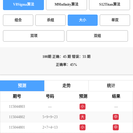
V8Sigma算法
M9Infinity算法
S12Titan算法
组合
杀组
大小
单双
双项
双组
100期 正确：45 期 错误：55 期
正确率：45%
预测
走势
统计
期号
号码
预测
结果
115044803
---
小
---
双
115044802
5+9+9=23
大
中
115044801
2+7+4=13
小
中