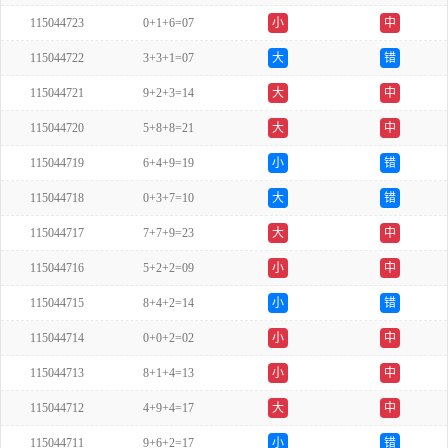
115044723
0+1+6=07
小
中
115044722
3+3+1=07
大
错
115044721
9+2+3=14
大
中
115044720
5+8+8=21
大
中
115044719
6+4+9=19
小
错
115044718
0+3+7=10
大
错
115044717
7+7+9=23
大
中
115044716
5+2+2=09
小
中
115044715
8+4+2=14
小
错
115044714
0+0+2=02
小
中
115044713
8+1+4=13
小
中
115044712
4+9+4=17
大
中
115044711
9+6+2=17
小
错