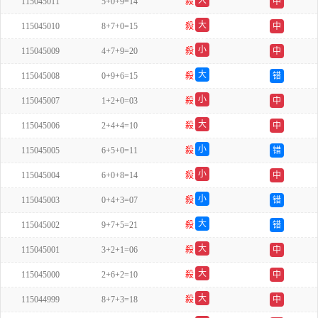
大
115045011
5+0+9=14
殺
中
单
大
115045010
8+7+0=15
殺
中
双
小
115045009
4+7+9=20
殺
中
单
大
115045008
0+9+6=15
殺
错
单
小
115045007
1+2+0=03
殺
中
双
大
115045006
2+4+4=10
殺
中
单
小
115045005
6+5+0=11
殺
错
单
小
115045004
6+0+8=14
殺
中
双
小
115045003
0+4+3=07
殺
错
单
大
115045002
9+7+5=21
殺
错
单
大
115045001
3+2+1=06
殺
中
双
大
115045000
2+6+2=10
殺
中
双
大
115044999
8+7+3=18
殺
中
单