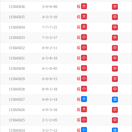
单
大
115045036
3+0+6=09
殺
中
双
大
115045035
4+3+3=10
殺
中
双
大
115045034
7+7+7=21
殺
中
双
小
115045033
7+5+5=17
殺
中
单
小
115045032
0+9+2=11
殺
中
双
小
115045031
6+5+8=19
殺
中
双
小
115045030
4+1+0=05
殺
中
双
小
115045029
6+0+9=15
殺
中
单
小
115045028
8+9+1=18
殺
中
双
大
115045027
4+8+2=14
殺
错
双
大
115045026
4+9+3=16
殺
中
单
小
115045025
2+1+2=05
殺
中
双
小
115045024
3+2+7=12
殺
错