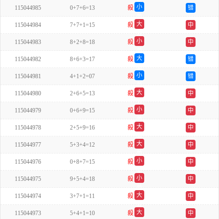
小
115044985
0+7+6=13
殺
错
单
大
115044984
7+7+1=15
殺
中
双
小
115044983
8+2+8=18
殺
中
单
大
115044982
8+6+3=17
殺
错
单
小
115044981
4+1+2=07
殺
错
单
大
115044980
2+6+5=13
殺
中
双
小
115044979
0+6+9=15
殺
中
单
大
115044978
2+5+9=16
殺
中
单
大
115044977
5+3+4=12
殺
中
单
小
115044976
0+8+7=15
殺
中
单
小
115044975
9+5+4=18
殺
中
单
大
115044974
3+7+1=11
殺
中
双
大
115044973
5+4+1=10
殺
中