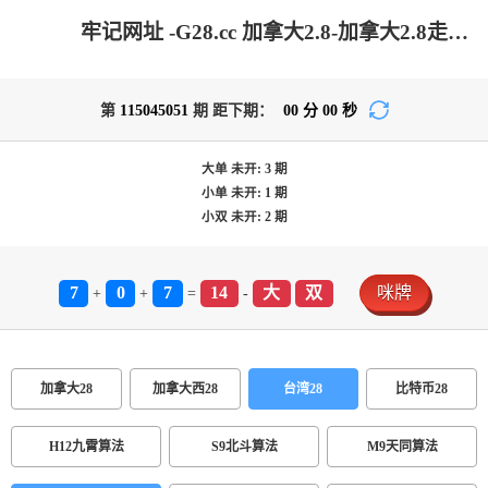
牢记网址 -G28.cc 加拿大2.8-加拿大2.8走势咪牌预测|PC结果查询|加拿大2.8在线预测|加拿大2.8 PC查询结果预测_火热优质的预测网站!
第
115045051
期 距下期：
00
分
00
秒
大单
未开:
3
期
小单
未开:
1
期
小双
未开:
2
期
7
0
7
14
大
双
咪牌
+
+
=
-
加拿大28
加拿大西28
台湾28
比特币28
H12九霄算法
S9北斗算法
M9天同算法