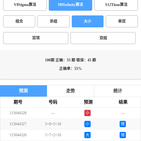
V8Sigma算法
M9Infinity算法
S12Titan算法
组合
杀组
大小
单双
双项
双组
100期 正确：55 期 错误：45 期
正确率：55%
预测
走势
统计
期号
号码
预测
结果
115044328
---
小
---
双
115044327
5+8+5=18
小
错
115044326
1+7+2=10
大
错