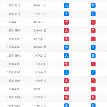
115044312
9+0+1=10
大
错
115044311
4+5+1=10
大
错
115044310
8+5+5=18
大
中
115044309
2+9+9=20
大
中
115044308
0+7+3=10
小
中
115044307
6+9+6=21
小
错
115044306
1+7+2=10
大
错
115044305
1+3+5=09
小
中
115044304
3+2+6=11
大
错
115044303
4+5+6=15
大
中
115044302
0+9+1=10
小
中
115044301
3+7+3=13
小
中
115044300
7+6+1=14
小
错