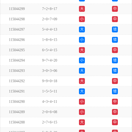
115044299
7+2+8=17
大
中
115044298
2+0+7=09
小
中
115044297
5+4+4=13
大
错
115044296
1+8+6=15
小
错
115044295
6+5+4=15
大
中
115044294
9+7+4=20
小
错
115044293
3+0+3=06
大
错
115044292
9+9+0=18
大
中
115044291
1+5+5=11
大
错
115044290
4+3+4=11
小
中
115044289
2+0+6=08
小
中
115044288
2+7+6=15
大
中