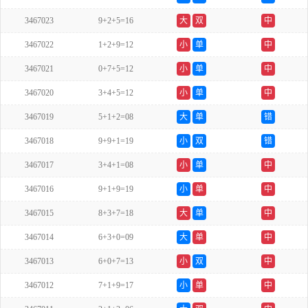
3467023
9+2+5=16
大
双
中
3467022
1+2+9=12
小
单
中
3467021
0+7+5=12
小
单
中
3467020
3+4+5=12
小
单
中
3467019
5+1+2=08
大
单
错
3467018
9+9+1=19
小
双
错
3467017
3+4+1=08
小
单
中
3467016
9+1+9=19
小
单
中
3467015
8+3+7=18
大
单
中
3467014
6+3+0=09
大
单
中
3467013
6+0+7=13
小
双
中
3467012
7+1+9=17
小
单
中