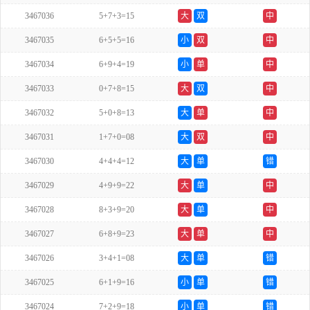
3467036
5+7+3=15
大
双
中
3467035
6+5+5=16
小
双
中
3467034
6+9+4=19
小
单
中
3467033
0+7+8=15
大
双
中
3467032
5+0+8=13
大
单
中
3467031
1+7+0=08
大
双
中
3467030
4+4+4=12
大
单
错
3467029
4+9+9=22
大
单
中
3467028
8+3+9=20
大
单
中
3467027
6+8+9=23
大
单
中
3467026
3+4+1=08
大
单
错
3467025
6+1+9=16
小
单
错
3467024
7+2+9=18
小
单
错