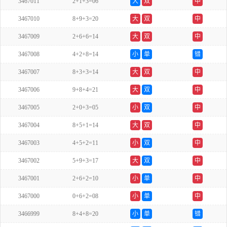
3467011
2+1+3=06
大
双
中
3467010
8+9+3=20
大
双
中
3467009
2+6+6=14
大
双
中
3467008
4+2+8=14
小
单
错
3467007
8+3+3=14
大
双
中
3467006
9+8+4=21
大
双
中
3467005
2+0+3=05
小
双
中
3467004
8+5+1=14
大
双
中
3467003
4+5+2=11
小
双
中
3467002
5+9+3=17
大
双
中
3467001
2+6+2=10
小
单
中
3467000
0+6+2=08
小
单
中
3466999
8+4+8=20
小
单
错