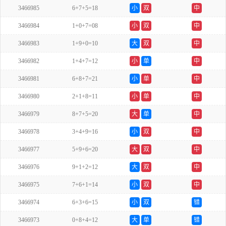
3466985
6+7+5=18
小
双
中
3466984
1+0+7=08
小
双
中
3466983
1+9+0=10
大
双
中
3466982
1+4+7=12
小
单
中
3466981
6+8+7=21
小
单
中
3466980
2+1+8=11
小
单
中
3466979
8+7+5=20
大
单
中
3466978
3+4+9=16
小
双
中
3466977
5+9+6=20
大
双
中
3466976
9+1+2=12
大
双
中
3466975
7+6+1=14
小
双
中
3466974
6+3+6=15
小
双
错
3466973
0+8+4=12
大
单
错