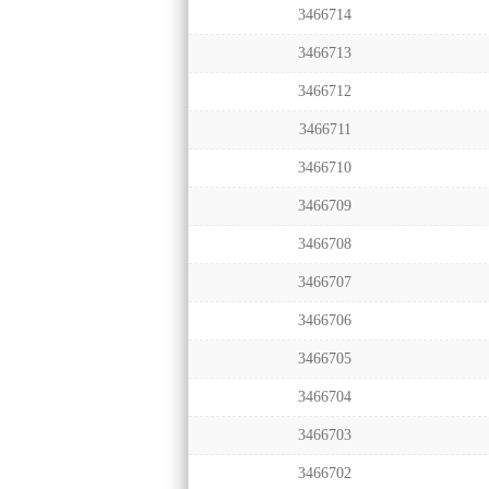
3466714
3466713
3466712
3466711
3466710
3466709
3466708
3466707
3466706
3466705
3466704
3466703
3466702