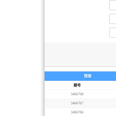
预测
期号
3466768
3466767
3466766