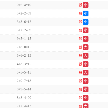
双
0+6+4=10
殺
小
单
5+2+2=09
殺
小
单
3+3+6=12
殺
小
双
5+2+2=09
殺
小
双
9+5+1=15
殺
小
双
7+8+0=15
殺
大
双
5+6+2=13
殺
大
单
4+8+3=15
殺
小
单
5+5+5=15
殺
大
双
2+9+7=18
殺
小
双
0+9+5=14
殺
小
单
8+8+4=20
殺
小
双
7+2+4=13
殺
大