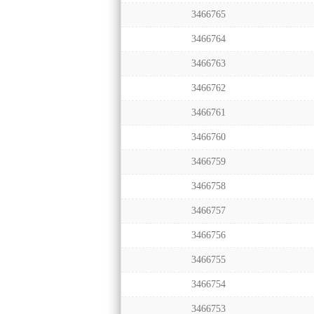
3466765
3466764
3466763
3466762
3466761
3466760
3466759
3466758
3466757
3466756
3466755
3466754
3466753