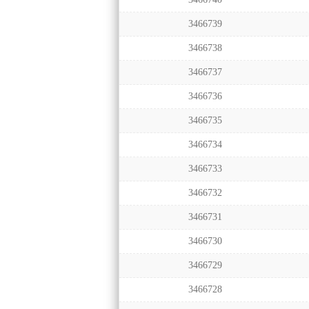
3466739
3466738
3466737
3466736
3466735
3466734
3466733
3466732
3466731
3466730
3466729
3466728