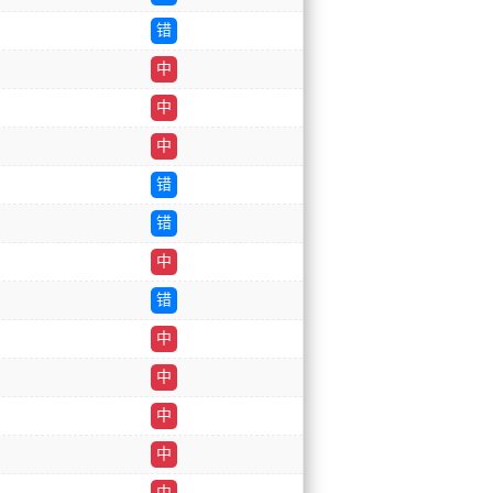
错
中
中
中
错
错
中
错
中
中
中
中
中