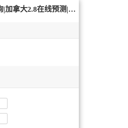
牢记网址 -G28.cc 加拿大2.8-加拿大2.8走势咪牌预测|PC结果查询|加拿大2.8在线预测|加拿大2.8 PC查询结果预测_火热优质的预测网站!