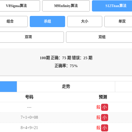
V8Sigma算法
M9Infinity算法
S12Titan算法
组合
杀组
大小
单双
双项
双组
100期 正确：75 期 错误：25 期
正确率：75%
走势
号码
预测
---
殺
小
单
7+1+0=08
殺
小
单
8+4+9=21
殺
小