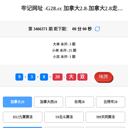
牢记网址 -G28.cc 加拿大2.8-加拿大2.8走势咪牌预测|PC结果查询|加拿大2.8在线预测|加拿大2.8 PC查询结果预测_火热优质的预测网站!
第
3466371
期 距下期：
00
分
00
秒
大单
未开:
3
期
小单
未开:
25
期
小双
未开:
1
期
9
3
8
20
大
双
咪牌
+
+
=
-
加拿大28
加拿大西28
台湾28
比特币28
H12九霄算法
S9北斗算法
M9天同算法