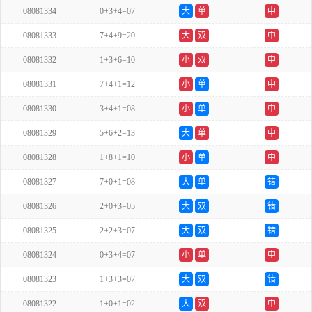
08081334
0+3+4=07
大
单
中
08081333
7+4+9=20
大
双
中
08081332
1+3+6=10
小
双
中
08081331
7+4+1=12
小
单
中
08081330
3+4+1=08
小
单
中
08081329
5+6+2=13
大
单
中
08081328
1+8+1=10
小
单
中
08081327
7+0+1=08
大
单
错
08081326
2+0+3=05
大
双
错
08081325
2+2+3=07
大
双
错
08081324
0+3+4=07
小
单
中
08081323
1+3+3=07
大
双
错
08081322
1+0+1=02
大
双
中