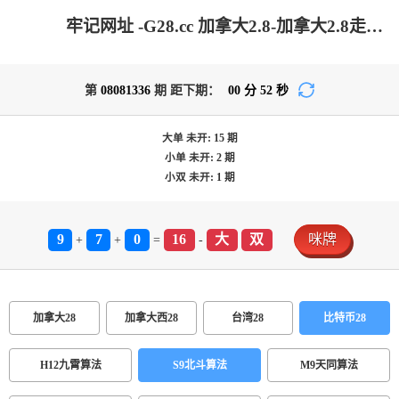
牢记网址 -G28.cc 加拿大2.8-加拿大2.8走势咪牌预测|PC结果查询|加拿大2.8在线预测|加拿大2.8 PC查询结果预测_火热优质的预测网站!
第
08081336
期 距下期：
00
分
52
秒
大单
未开:
15
期
小单
未开:
2
期
小双
未开:
1
期
9
7
0
16
大
双
咪牌
+
+
=
-
加拿大28
加拿大西28
台湾28
比特币28
H12九霄算法
S9北斗算法
M9天同算法