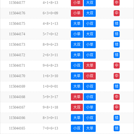
115044177
4+1+8=13
小单
大双
中
115044176
6+3+0=09
小单
大双
中
115044175
4+8+1=13
大单
小双
错
115044174
5+7+0=12
小单
大双
错
115044173
8+9+6=23
大双
小单
错
115044172
2+6+3=11
大单
小双
错
115044171
9+6+8=23
小双
大单
中
115044170
1+6+3=10
大单
小双
中
115044169
1+0+0=01
大单
小双
错
115044168
5+9+3=17
大单
小双
中
115044167
9+8+1=18
大双
小单
中
115044166
8+3+0=11
大单
小双
错
115044165
7+0+6=13
小双
大单
错