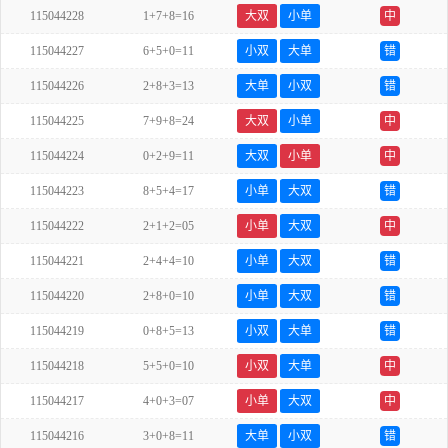
115044228
1+7+8=16
大双
小单
中
115044227
6+5+0=11
小双
大单
错
115044226
2+8+3=13
大单
小双
错
115044225
7+9+8=24
大双
小单
中
115044224
0+2+9=11
大双
小单
中
115044223
8+5+4=17
小单
大双
错
115044222
2+1+2=05
小单
大双
中
115044221
2+4+4=10
小单
大双
错
115044220
2+8+0=10
小单
大双
错
115044219
0+8+5=13
小双
大单
错
115044218
5+5+0=10
小双
大单
中
115044217
4+0+3=07
小单
大双
中
115044216
3+0+8=11
大单
小双
错