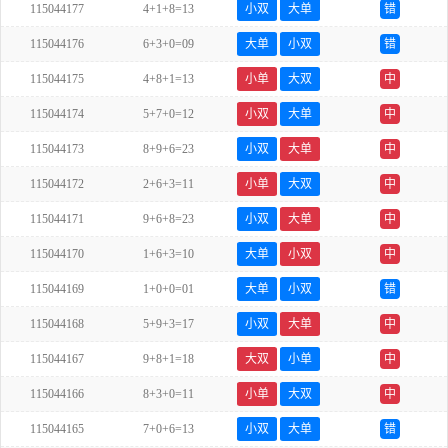
115044177
4+1+8=13
小双
大单
错
115044176
6+3+0=09
大单
小双
错
115044175
4+8+1=13
小单
大双
中
115044174
5+7+0=12
小双
大单
中
115044173
8+9+6=23
小双
大单
中
115044172
2+6+3=11
小单
大双
中
115044171
9+6+8=23
小双
大单
中
115044170
1+6+3=10
大单
小双
中
115044169
1+0+0=01
大单
小双
错
115044168
5+9+3=17
小双
大单
中
115044167
9+8+1=18
大双
小单
中
115044166
8+3+0=11
小单
大双
中
115044165
7+0+6=13
小双
大单
错