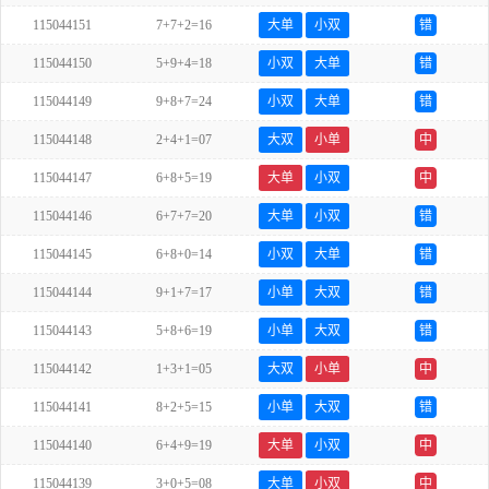
115044151
7+7+2=16
大单
小双
错
115044150
5+9+4=18
小双
大单
错
115044149
9+8+7=24
小双
大单
错
115044148
2+4+1=07
大双
小单
中
115044147
6+8+5=19
大单
小双
中
115044146
6+7+7=20
大单
小双
错
115044145
6+8+0=14
小双
大单
错
115044144
9+1+7=17
小单
大双
错
115044143
5+8+6=19
小单
大双
错
115044142
1+3+1=05
大双
小单
中
115044141
8+2+5=15
小单
大双
错
115044140
6+4+9=19
大单
小双
中
115044139
3+0+5=08
大单
小双
中