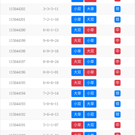
115044202
3+3+5=11
小双
大单
错
115044201
7+2+1=10
小单
大双
错
115044200
6+6+1=13
大双
小单
中
115044199
9+6+9=24
大双
小单
中
115044198
6+9+3=18
小单
大双
中
115044197
8+8+8=24
大双
小单
中
115044196
0+0+1=01
大双
小单
中
115044195
6+6+6=18
大双
小单
中
115044194
7+2+5=14
大单
小双
错
115044193
5+0+6=11
小双
大单
错
115044192
3+6+4=13
大单
小双
错
115044191
5+1+1=07
小单
大双
中