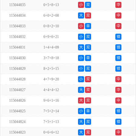
115044835
0+5+8=13
小
双
中
115044834
6+0+2=08
大
双
中
115044833
0+8+2=10
小
单
中
115044832
6+9+6=21
小
双
错
115044831
1+4+4=09
大
双
错
115044830
3+7+8=18
小
单
错
115044829
8+2+5=15
小
双
错
115044828
4+7+9=20
小
双
中
115044827
4+4+4=12
大
双
中
115044826
9+6+1=16
大
双
中
115044825
7+5+2=14
小
单
错
115044824
7+5+1=13
大
双
错
115044823
0+6+6=12
大
双
中