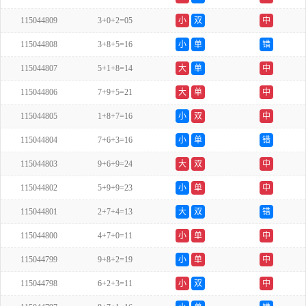
115044809
3+0+2=05
小
双
中
115044808
3+8+5=16
小
单
错
115044807
5+1+8=14
大
单
中
115044806
7+9+5=21
大
单
中
115044805
1+8+7=16
小
双
中
115044804
7+6+3=16
小
单
错
115044803
9+6+9=24
大
双
中
115044802
5+9+9=23
小
单
中
115044801
2+7+4=13
大
双
错
115044800
4+7+0=11
小
单
中
115044799
9+8+2=19
小
单
中
115044798
6+2+3=11
小
双
中