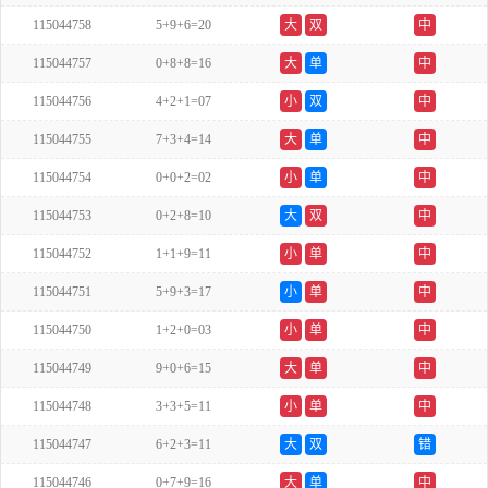
115044758
5+9+6=20
大
双
中
115044757
0+8+8=16
大
单
中
115044756
4+2+1=07
小
双
中
115044755
7+3+4=14
大
单
中
115044754
0+0+2=02
小
单
中
115044753
0+2+8=10
大
双
中
115044752
1+1+9=11
小
单
中
115044751
5+9+3=17
小
单
中
115044750
1+2+0=03
小
单
中
115044749
9+0+6=15
大
单
中
115044748
3+3+5=11
小
单
中
115044747
6+2+3=11
大
双
错
115044746
0+7+9=16
大
单
中