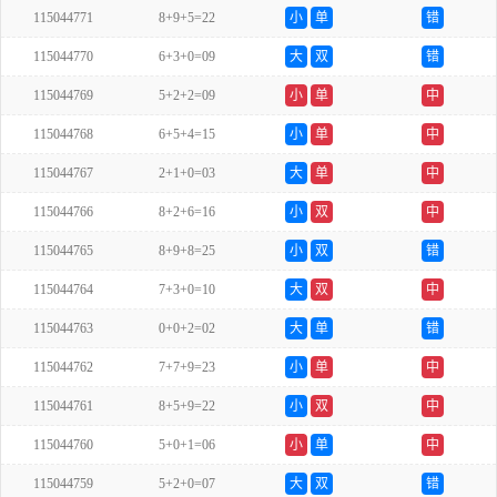
115044771
8+9+5=22
小
单
错
115044770
6+3+0=09
大
双
错
115044769
5+2+2=09
小
单
中
115044768
6+5+4=15
小
单
中
115044767
2+1+0=03
大
单
中
115044766
8+2+6=16
小
双
中
115044765
8+9+8=25
小
双
错
115044764
7+3+0=10
大
双
中
115044763
0+0+2=02
大
单
错
115044762
7+7+9=23
小
单
中
115044761
8+5+9=22
小
双
中
115044760
5+0+1=06
小
单
中
115044759
5+2+0=07
大
双
错