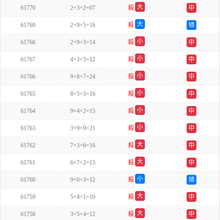
大
61770
2+3+2=07
殺
中
双
大
61769
2+9+5=16
殺
错
双
小
61768
2+9+3=14
殺
中
双
小
61767
4+3+5=12
殺
中
单
小
61766
9+8+7=24
殺
中
单
小
61765
8+5+3=16
殺
中
单
小
61764
9+4+2=15
殺
中
双
小
61763
3+9+9=21
殺
中
单
大
61762
7+3+6=16
殺
中
单
大
61761
6+7+2=15
殺
中
双
小
61760
9+0+3=12
殺
错
双
大
61759
5+4+1=10
殺
中
单
大
61758
3+5+4=12
殺
中