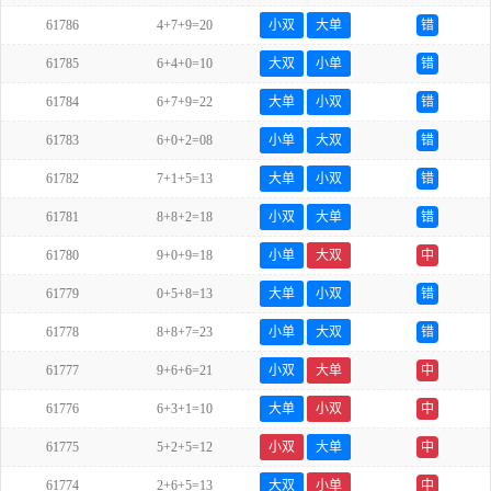
61786
4+7+9=20
小双
大单
错
61785
6+4+0=10
大双
小单
错
61784
6+7+9=22
大单
小双
错
61783
6+0+2=08
小单
大双
错
61782
7+1+5=13
大单
小双
错
61781
8+8+2=18
小双
大单
错
61780
9+0+9=18
小单
大双
中
61779
0+5+8=13
大单
小双
错
61778
8+8+7=23
小单
大双
错
61777
9+6+6=21
小双
大单
中
61776
6+3+1=10
大单
小双
中
61775
5+2+5=12
小双
大单
中
61774
2+6+5=13
大双
小单
中