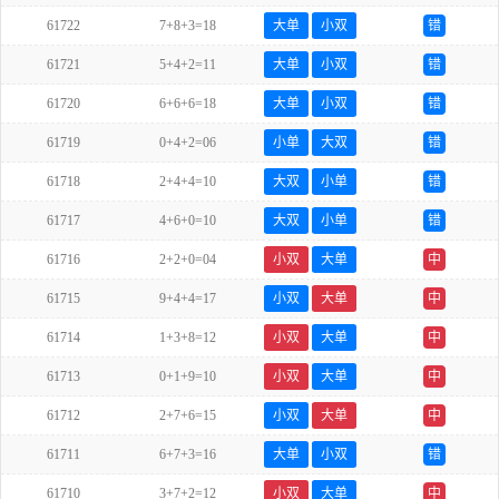
61722
7+8+3=18
大单
小双
错
61721
5+4+2=11
大单
小双
错
61720
6+6+6=18
大单
小双
错
61719
0+4+2=06
小单
大双
错
61718
2+4+4=10
大双
小单
错
61717
4+6+0=10
大双
小单
错
61716
2+2+0=04
小双
大单
中
61715
9+4+4=17
小双
大单
中
61714
1+3+8=12
小双
大单
中
61713
0+1+9=10
小双
大单
中
61712
2+7+6=15
小双
大单
中
61711
6+7+3=16
大单
小双
错
61710
3+7+2=12
小双
大单
中