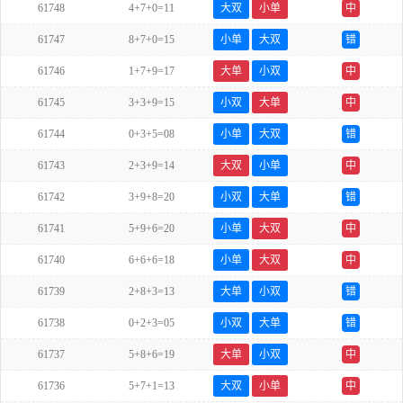
61748
4+7+0=11
大双
小单
中
61747
8+7+0=15
小单
大双
错
61746
1+7+9=17
大单
小双
中
61745
3+3+9=15
小双
大单
中
61744
0+3+5=08
小单
大双
错
61743
2+3+9=14
大双
小单
中
61742
3+9+8=20
小双
大单
错
61741
5+9+6=20
小单
大双
中
61740
6+6+6=18
小单
大双
中
61739
2+8+3=13
大单
小双
错
61738
0+2+3=05
小双
大单
错
61737
5+8+6=19
大单
小双
中
61736
5+7+1=13
大双
小单
中