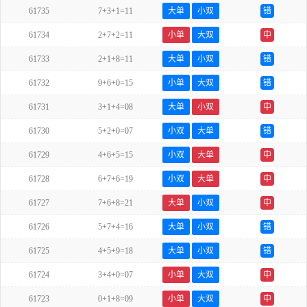
61735
7+3+1=11
大单
小双
错
61734
2+7+2=11
小单
大双
中
61733
2+1+8=11
大单
小双
错
61732
9+6+0=15
小单
大双
错
61731
3+1+4=08
大单
小双
中
61730
5+2+0=07
小双
大单
错
61729
4+6+5=15
小双
大单
中
61728
6+7+6=19
小双
大单
中
61727
7+6+8=21
大单
小双
中
61726
5+7+4=16
大单
小双
错
61725
4+5+9=18
大单
小双
错
61724
3+4+0=07
小单
大双
中
61723
0+1+8=09
小单
大双
中