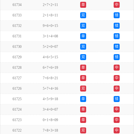
61734
2+7+2=11
单
中
61733
2+1+8=11
双
错
61732
9+6+0=15
双
错
61731
3+1+4=08
单
错
61730
5+2+0=07
双
错
61729
4+6+5=15
双
错
61728
6+7+6=19
单
中
61727
7+6+8=21
单
中
61726
5+7+4=16
双
中
61725
4+5+9=18
单
错
61724
3+4+0=07
单
中
61723
0+1+8=09
单
中
61722
7+8+3=18
双
中