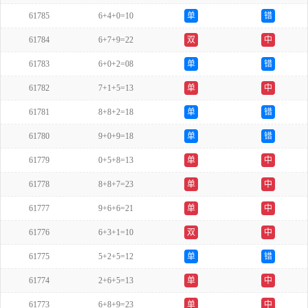
61785
6+4+0=10
单
错
61784
6+7+9=22
双
中
61783
6+0+2=08
单
错
61782
7+1+5=13
单
中
61781
8+8+2=18
单
错
61780
9+0+9=18
单
错
61779
0+5+8=13
单
中
61778
8+8+7=23
单
中
61777
9+6+6=21
单
中
61776
6+3+1=10
双
中
61775
5+2+5=12
单
错
61774
2+6+5=13
单
中
61773
6+8+9=23
单
中