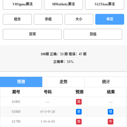
V8Sigma算法
M9Infinity算法
S12Titan算法
组合
杀组
大小
单双
双项
双组
100期 正确：53 期 错误：47 期
正确率：53%
预测
走势
统计
期号
号码
预测
结果
61801
---
单
---
61800
6+5+9=20
单
错
61799
1+0+4=05
单
中