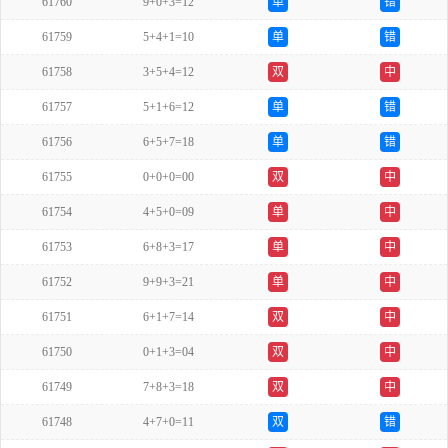
61760
9+0+3=12
单
错
61759
5+4+1=10
单
错
61758
3+5+4=12
双
中
61757
5+1+6=12
单
错
61756
6+5+7=18
单
错
61755
0+0+0=00
双
中
61754
4+5+0=09
单
中
61753
6+8+3=17
单
中
61752
9+9+3=21
单
中
61751
6+1+7=14
双
中
61750
0+1+3=04
双
中
61749
7+8+3=18
双
中
61748
4+7+0=11
双
错