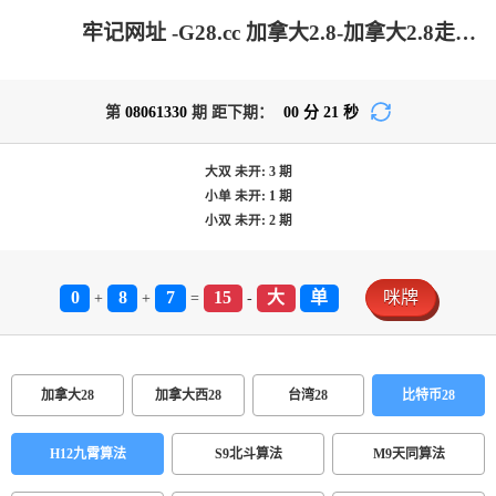
牢记网址 -G28.cc 加拿大2.8-加拿大2.8走势咪牌预测|PC结果查询|加拿大2.8在线预测|加拿大2.8 PC查询结果预测_火热优质的预测网站!
第
08061330
期 距下期：
00
分
21
秒
大双
未开:
3
期
小单
未开:
1
期
小双
未开:
2
期
0
8
7
15
大
单
咪牌
+
+
=
-
加拿大28
加拿大西28
台湾28
比特币28
H12九霄算法
S9北斗算法
M9天同算法