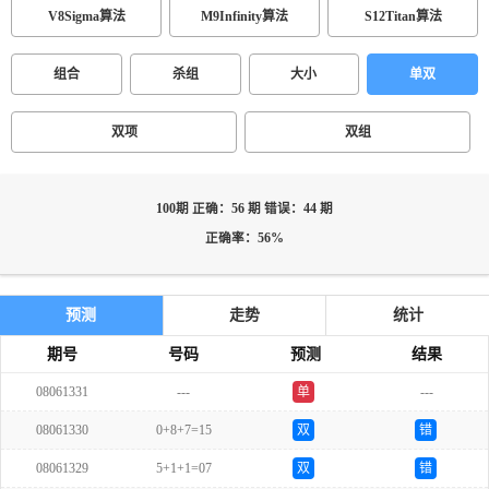
V8Sigma算法
M9Infinity算法
S12Titan算法
组合
杀组
大小
单双
双项
双组
100期 正确：56 期 错误：44 期
正确率：56%
预测
走势
统计
期号
号码
预测
结果
08061331
---
单
---
08061330
0+8+7=15
双
错
08061329
5+1+1=07
双
错